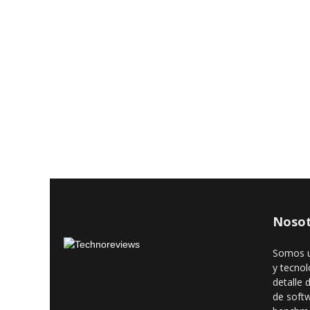
Nosot
Somos u
y tecnol
detalle 
de soft