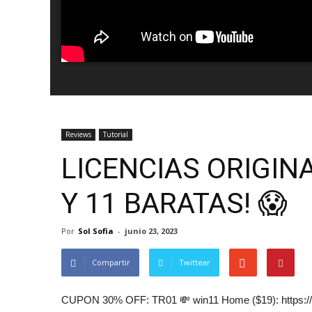
Reviews
Tutorial
LICENCIAS ORIGIN
Y 11 BARATAS! 😱
Por
Sol Sofia
-
junio 23, 2023
Compartir
Twittear
CUPON 30% OFF: TR01 💸 win11 Home ($19): https://cd