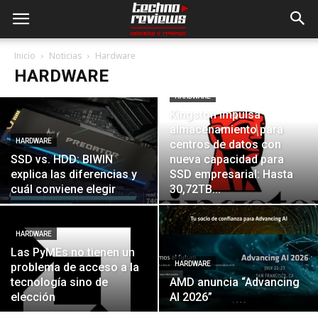
Inicio
Noticias
Hardware
HARDWARE
HARDWARE
Kingston impulsa
almacenamiento para
HARDWARE
centros de datos con
SSD vs. HDD: BIWIN
nueva capacidad para
explica las diferencias y
SSD empresarial: Hasta
cuál conviene elegir
30,72TB...
HARDWARE
Las PyMEs no tienen un
HARDWARE
problema de acceso a la
tecnología sino de
AMD anuncia “Advancing
elección
AI 2026”