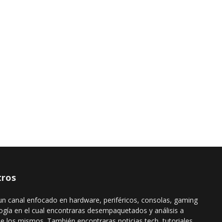
ros
n canal enfocado en hardware, periféricos, consolas, gaming
ogía en el cual encontraras desempaquetados y análisis a
de los mismos. También encontraras noticias tech, tutoriales