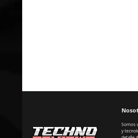
Nosot
Somos u
y tecnol
detalle 