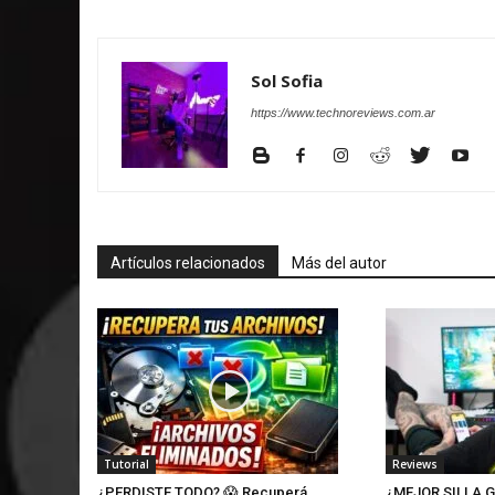
Sol Sofia
https://www.technoreviews.com.ar
Artículos relacionados
Más del autor
Tutorial
Reviews
¿PERDISTE TODO? 😱 Recuperá
¿MEJOR SILLA G