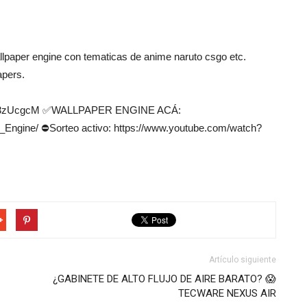
llpaper engine con tematicas de anime naruto csgo etc.
apers.
y/3zUcgcM ✅WALLPAPER ENGINE ACÁ:
_Engine/ ⛔Sorteo activo: https://www.youtube.com/watch?
Artículo siguiente
¿GABINETE DE ALTO FLUJO DE AIRE BARATO? 😱
TECWARE NEXUS AIR