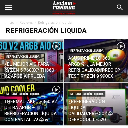
Inicio
Reviews
Refrigeración liquida
REFRIGERACIÓN LIQUIDA
REFRIGERACIÓN LIQUIDA
REFRIGERACIÓN LIQUIDA
ASUS PRIME LC 360
¿EL MEJOR AIO PARA
ARGB 🤯 ¿LA MEJOR
RYZEN 5 7600X? TH360
REFRI CALIDAD/PRECIO?
V2 ARGB A PRUEBA
TEST RYZEN 9 9900X
REFRIGERACIÓN LIQUIDA
REFRIGERACIÓN LIQUIDA
THERMALTAKE TH360 V2
¿REFRIGERACION
ULTRA ARGB –
LIQUIDA
REFRIGERACIÓN LÍQUIDA
CALIDAD/PRECIO? 😱
CON PANTALLA! 😱🔥
DEEPCOOL LE520