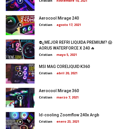
Cristian
-
noviembre 10, 2021
Aerocool Mirage 240
Cristian
-
agosto 17, 2021
⛔¿MEJOR REFRI LIQUIDA PREMIUM? 😱
AORUS WATERFORCE X 240 🔥
Cristian
-
mayo 5, 2021
MSI MAG CORELIQUID K360
Cristian
-
abril 20, 2021
Aerocool Mirage 360
Cristian
-
marzo 7, 2021
Id-cooling Zoomflow 240x Argb
Cristian
-
enero 23, 2021