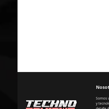
Nosot
Somos u
y tecnol
detalle 