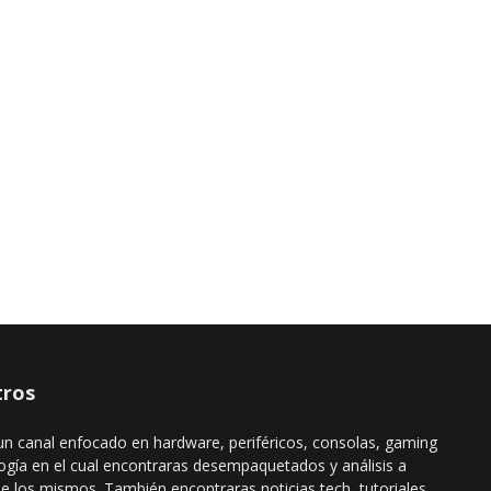
ros
n canal enfocado en hardware, periféricos, consolas, gaming
ogía en el cual encontraras desempaquetados y análisis a
de los mismos. También encontraras noticias tech, tutoriales