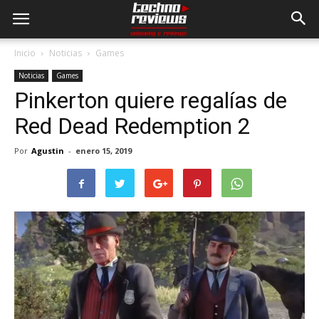
Inicio
Noticias
Games
Noticias
Games
Pinkerton quiere regalías de
Red Dead Redemption 2
Por
Agustin
-
enero 15, 2019