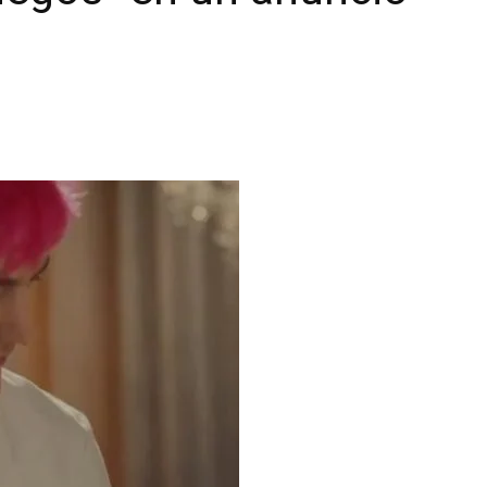
|
unboxing
&