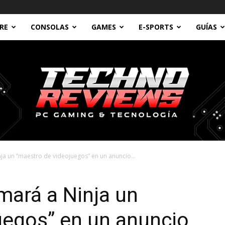
RE
CONSOLAS
GAMES
E-SPORTS
GUÍAS
ja un “maestro de videojuegos” en un anuncio...
Technoreviews
mará a Ninja un
uegos” en un anuncio