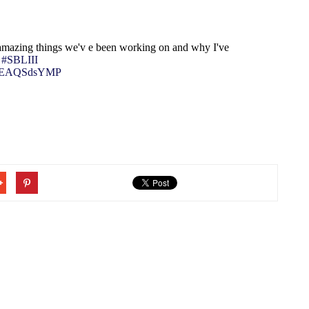
amazing things we'v e been working on and why I've
#SBLIII
m/FEAQSdsYMP