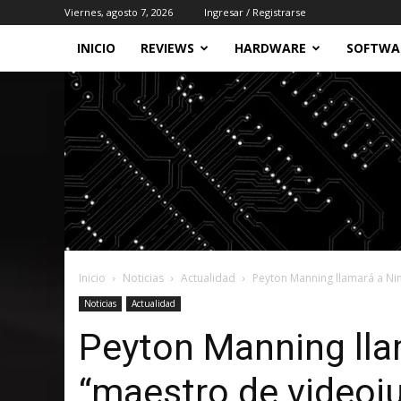
Viernes, agosto 7, 2026
Ingresar / Registrarse
INICIO
REVIEWS
HARDWARE
SOFTWA
Inicio
Noticias
Actualidad
Peyton Manning llamará a Nin
Noticias
Actualidad
Peyton Manning lla
“maestro de videoj