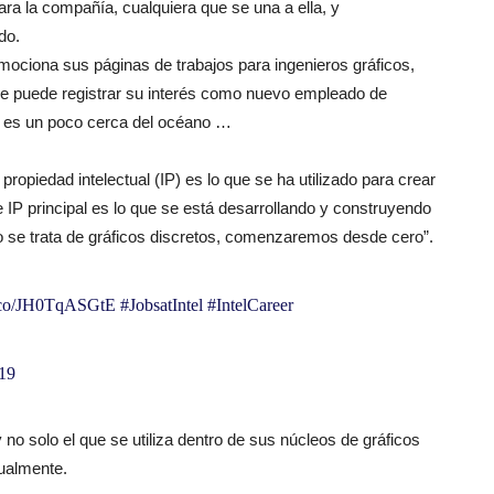
para la compañía, cualquiera que se una a ella, y
do.
romociona sus páginas de trabajos para ingenieros gráficos,
de puede registrar su interés como nuevo empleado de
e es un poco cerca del océano …
ropiedad intelectual (IP) es lo que se ha utilizado para crear
 IP principal es lo que se está desarrollando y construyendo
ndo se trata de gráficos discretos, comenzaremos desde cero”.
/t.co/JH0TqASGtE
#JobsatIntel
#IntelCareer
019
y no solo el que se utiliza dentro de sus núcleos de gráficos
tualmente.