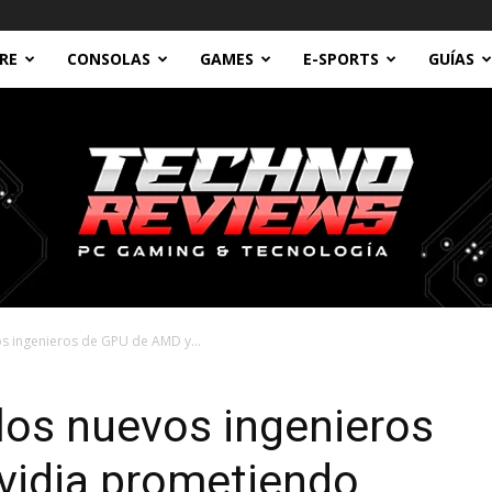
RE
CONSOLAS
GAMES
E-SPORTS
GUÍAS
os ingenieros de GPU de AMD y...
Technoreviews
 los nuevos ingenieros
vidia prometiendo