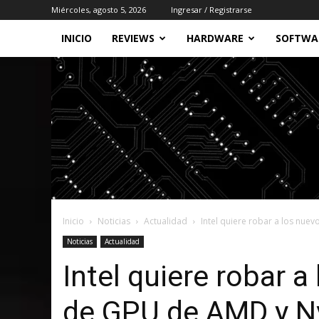
Miércoles, agosto 5, 2026
Ingresar / Registrarse
INICIO
REVIEWS
HARDWARE
SOFTWA
Inicio
Noticias
Actualidad
Intel quiere robar a los nuev
Noticias
Actualidad
Intel quiere robar a
de GPU de AMD y N