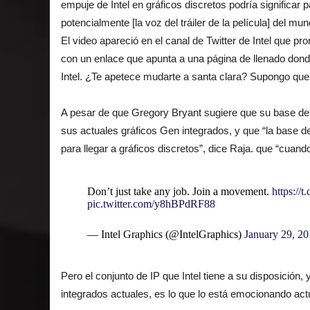
empuje de Intel en gráficos discretos podría significar 
potencialmente [la voz del tráiler de la película] del mun
El video apareció en el canal de Twitter de Intel que p
con un enlace que apunta a una página de llenado don
Intel. ¿Te apetece mudarte a santa clara? Supongo qu
A pesar de que
Gregory Bryant sugiere
que su base de p
sus actuales gráficos Gen integrados, y que “la base de
para llegar a gráficos discretos”, dice Raja. que “cua
Don’t just take any job. Join a movement.
https:/
pic.twitter.com/y8hBPdRF88
— Intel Graphics (@IntelGraphics)
January 29, 2
Pero el conjunto de IP que Intel tiene a su disposición, 
integrados actuales, es lo que lo está emocionando ac