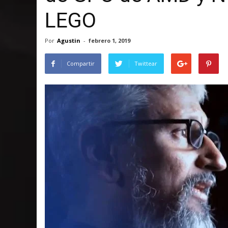
LEGO
Por
Agustin
-
febrero 1, 2019
Compartir
Twittear