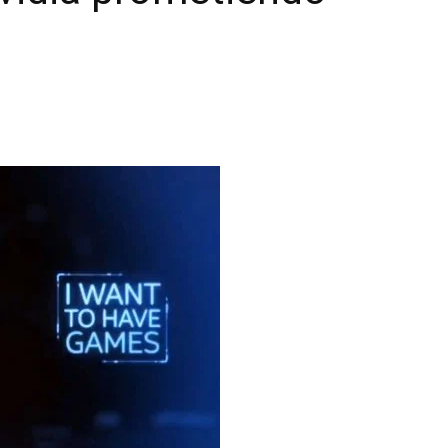
|
unboxing
&