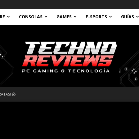
RE
CONSOLAS
GAMES
E-SPORTS
GUÍAS
ATAS! 😱
Technoreviews