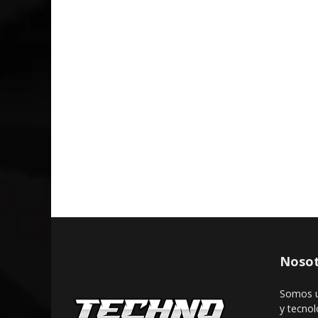
Nosot
Somos u
y tecnol