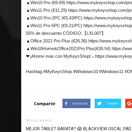
▲Win10 Pro (€6.69) https://www.mykeysshop.com/pr
▲Win11 Pro (€11.29) https://www.mykeysshop.com/p
▲Win10 Pro-2PC (€5.43/PC) https://www.mykeysshop
▲Win11 Pro-5PC (€9.21/PC) https://www.mykeysshop
55% de descuento CÓDIGO:【LXL007】
▲Office 2021 Pro Plus (€26.36) https://www.mykeys
▲Win10Home&Office2021Pro Plus(€30.54) https://w
❤¡Ahorre más con MyKeysShop!→https://www.mykeys
Hashtag #MyKeysShop #Windows10 #Windows11 #Of
Compartir
Facebook
Twitter
Artículo anterior
MEJOR TABLET BARATA? 😱 BLACKVIEW OSCAL PAD