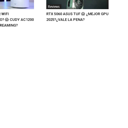
Reviews
 WIFI
RTX 5060 ASUS TUF 😱 ¿MEJOR GPU
O? 😱 CUDY AC1200
2025?¿VALE LA PENA?
TREAMING?