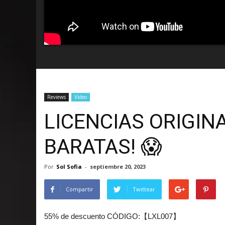
Reviews
Video
LICENCIAS ORIGIN
BARATAS! 😱
Por
Sol Sofia
-
septiembre 20, 2023
Compartir
Twittear
55% de descuento CÓDIGO:【LXL007】