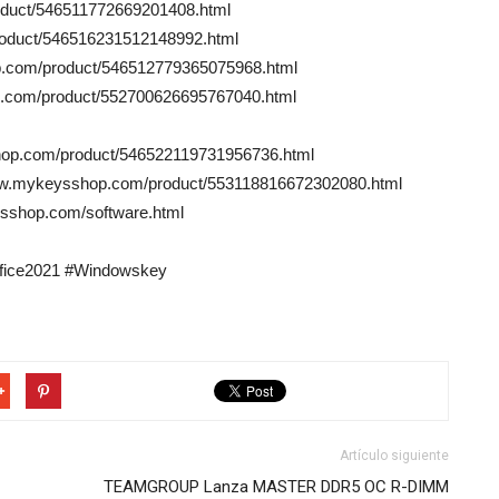
oduct/546511772669201408.html
roduct/546516231512148992.html
.com/product/546512779365075968.html
.com/product/552700626695767040.html
shop.com/product/546522119731956736.html
ww.mykeysshop.com/product/553118816672302080.html
shop.com/software.html
fice2021 #Windowskey
Artículo siguiente
TEAMGROUP Lanza MASTER DDR5 OC R-DIMM