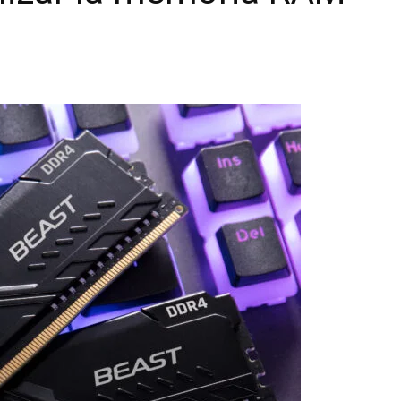
|
unboxing
&