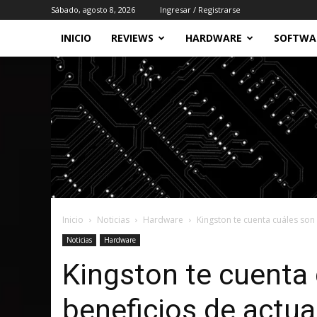
Sábado, agosto 8, 2026
Ingresar / Registrarse
INICIO
REVIEWS
HARDWARE
SOFTWA
Inicio
Noticias
Hardware
Kingston te cuenta cuáles son
Noticias
Hardware
Kingston te cuenta 
beneficios de actu