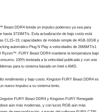
Beast DDR4 brinda un impulso poderoso ya sea para
de hasta 3733MT/s. Esta actualización de bajo costo está
cias CL15–19, capacidades de módulo simple de 4GB-32GB y
cking automático Plug N Play a velocidades de 2666MT/s1
MD Ryzen™. FURY Beast DDR4 mantiene la temperatura bajo
o consumo. 100% testeada a la velocidad publicada y con una
problemas para tu sistema basado en Intel o AMD.
alto rendimiento y bajo costo. Kingston FURY Beast DDR4 es
 un nuevo impulso a su sistema lento.
 Kingston FURY Beast DDR4 y Kingston FURY Renegade
iéndose aún más modernas, y con luces RGB aún más
ciones de personalización, a través del software FURY CTRL.