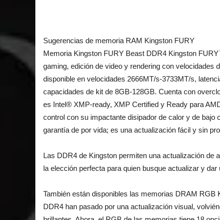
Sugerencias de memoria RAM Kingston FURY
Memoria Kingston FURY Beast DDR4 Kingston FURY™ 
gaming, edición de video y rendering con velocidades 
disponible en velocidades 2666MT/s-3733MT/s, laten
capacidades de kit de 8GB-128GB. Cuenta con overclo
es Intel® XMP-ready, XMP Certified y Ready para A
control con su impactante disipador de calor y de baj
garantía de por vida; es una actualización fácil y sin 
Las DDR4 de Kingston permiten una actualización de 
la elección perfecta para quien busque actualizar y dar
También están disponibles las memorias DRAM RGB
DDR4 han pasado por una actualización visual, volv
brillantes. Ahora, el RGB de las memorias tiene 18 op