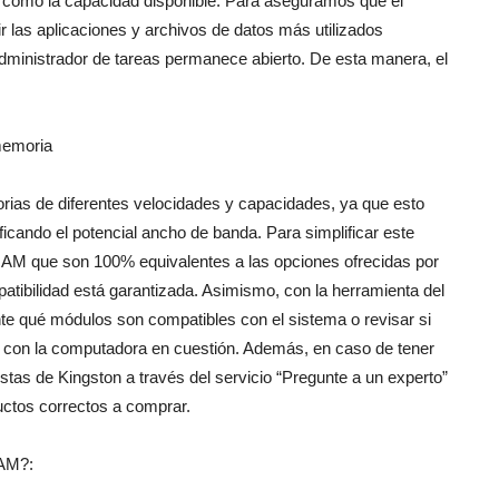
í como la capacidad disponible. Para aseguramos que el
r las aplicaciones y archivos de datos más utilizados
administrador de tareas permanece abierto. De esta manera, el
 memoria
rias de diferentes velocidades y capacidades, ya que esto
ficando el potencial ancho de banda. Para simplificar este
AM que son 100% equivalentes a las opciones ofrecidas por
patibilidad está garantizada. Asimismo, con la herramienta del
ente qué módulos son compatibles con el sistema o revisar si
á con la computadora en cuestión. Además, en caso de tener
istas de Kingston a través del servicio “Pregunte a un experto”
uctos correctos a comprar.
RAM?: