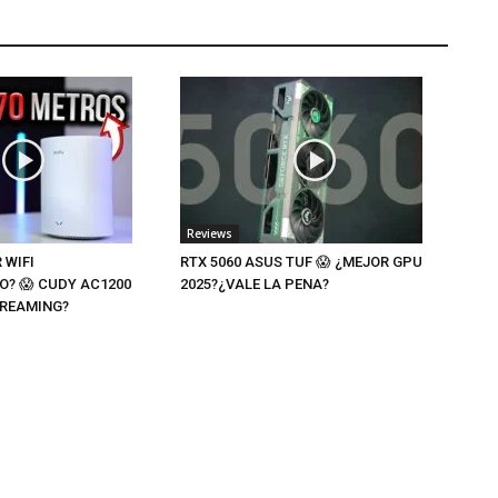
Reviews
 WIFI
RTX 5060 ASUS TUF 😱 ¿MEJOR GPU
O? 😱 CUDY AC1200
2025?¿VALE LA PENA?
TREAMING?