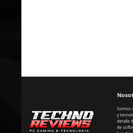
Nosot
Somos u
y tecnol
detalle 
de soft