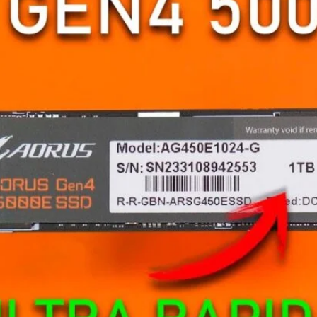
|
unboxing
&