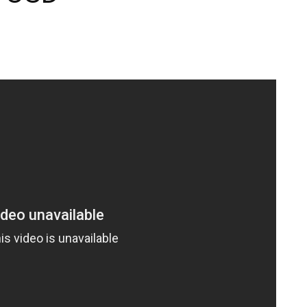
|
unboxing
&