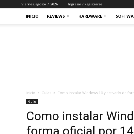
Viernes, agosto 7, 2026
Ingresar / Registrarse
INICIO
REVIEWS
HARDWARE
SOFTWA
Inicio
Guías
Como instalar Windows 10 y activarlo de for
Guías
Como instalar Wind
forma oficial por 1