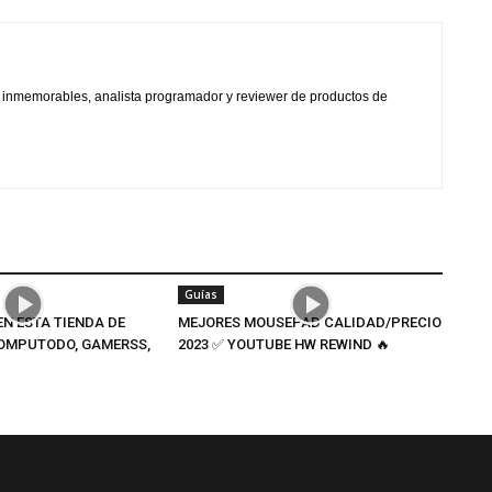
s inmemorables, analista programador y reviewer de productos de
Guías
N ESTA TIENDA DE
MEJORES MOUSEPAD CALIDAD/PRECIO
OMPUTODO, GAMERSS,
2023 ✅ YOUTUBE HW REWIND 🔥