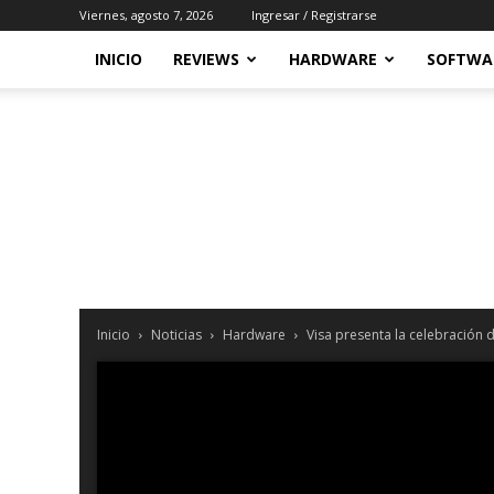
Viernes, agosto 7, 2026
Ingresar / Registrarse
INICIO
REVIEWS
HARDWARE
SOFTWA
Inicio
Noticias
Hardware
Visa presenta la celebración d