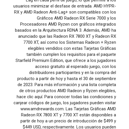
Lag en cada perfil de juego, lo que permite a los
usuarios minimizar el desfase de entrada. AMD HYPR-
RX y AMD Radeon Anti-Lag+ son compatibles con los
Gráficos AMD Radeon RX Serie 7000 y los
Procesadores AMD Ryzen con gráficos integrados
basados en la Arquitectura RDNA 3. Además, AMD ha
anunciado que las Radeon RX 7800 XT y Radeon RX
7700 XT, así como los Sistemas Radeon + Ryzen
elegibles vendidos con estas Tarjetas Gráficas
también cumplen los requisitos para el paquete
Starfield Premium Edition, que ofrece a los jugadores
acceso gratuito al esperado juego, con los
distribuidores participantes y en la compra del
producto a partir de hoy y hasta el 30 de septiembre
de 2023. Para más información y una lista completa
de otros productos AMD Radeon y Ryzen elegibles,
hace clic aquí. Para conocer todas las condiciones y
canjear códigos de juego, los jugadores pueden visitar
www.amdrewards.com. Las Tarjetas Gráficas AMD
Radeon RX 7800 XT y 7700 XT están disponibles a
partir de hoy a un precio de introducción de $499 y
$449 USD, respectivamente. Los usuarios pueden