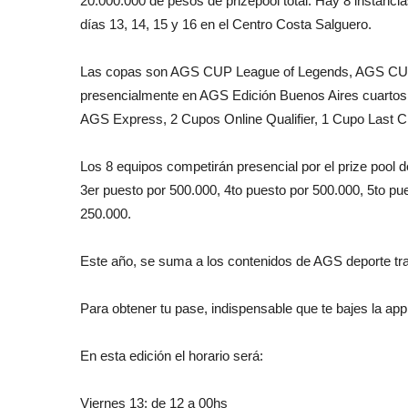
20.000.000 de pesos de prizepool total. Hay 8 instancia
días 13, 14, 15 y 16 en el Centro Costa Salguero.
Las copas son AGS CUP League of Legends, AGS CUP 
presencialmente en AGS Edición Buenos Aires cuartos de 
AGS Express, 2 Cupos Online Qualifier, 1 Cupo Last Ch
Los 8 equipos competirán presencial por el prize pool
3er puesto por 500.000, 4to puesto por 500.000, 5to p
250.000.
Este año, se suma a los contenidos de AGS deporte tra
Para obtener tu pase, indispensable que te bajes la a
En esta edición el horario será:
Viernes 13: de 12 a 00hs