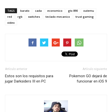
TAGS
barato
cada
economico
gtx 890
outemu
red
rgb
switches
teclado mecanico
trust gaming
video
Artículo anterior
Artículo siguiente
Estos son los requisitos para
Pokemon GO dejará de
jugar Darksiders III en PC
funcionar en iOS 9