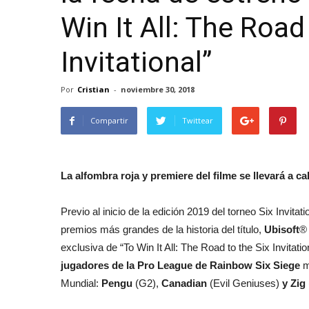
Win It All: The Road
Invitational”
Por
Cristian
-
noviembre 30, 2018
Compartir
Twittear
La alfombra roja y premiere del filme se llevará a c
Previo al inicio de la edición 2019 del torneo Six Invit
premios más grandes de la historia del título,
Ubisoft
®
exclusiva de “To Win It All: The Road to the Six Invitat
jugadores de la Pro League de Rainbow Six Siege
m
Mundial:
Pengu
(G2),
Canadian
(Evil Geniuses)
y Zig