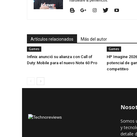
hardware & periféricos.
Artículos relacionados
Más del autor
Games
Games
Infinix anunció su alianza con Call of
HP Imagine 2026
Duty: Mobile para el nuevo Note 60 Pro
potencial de ga
competitivo
Nosot
Somos u
y tecnol
detalle 