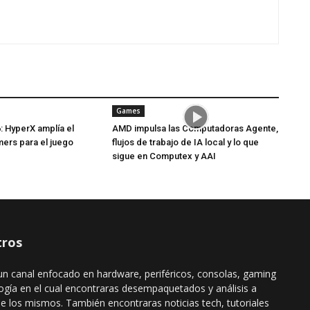
Games
: HyperX amplía el
AMD impulsa las Computadoras Agente,
mers para el juego
flujos de trabajo de IA local y lo que
sigue en Computex y AAI
ros
n canal enfocado en hardware, periféricos, consolas, gaming
ogía en el cual encontraras desempaquetados y análisis a
de los mismos. También encontraras noticias tech, tutoriales