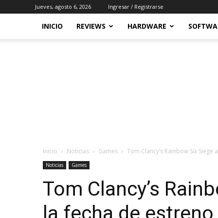
Jueves, agosto 6, 2026
Ingresar / Registrarse
INICIO
REVIEWS
HARDWARE
SOFTWA
Inicio
Noticias
Games
Tom Clancy’s Rainbow Six Siege a
Noticias
Games
Tom Clancy’s Rainb
la fecha de estreno