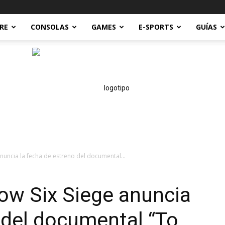
RE
CONSOLAS
GAMES
E-SPORTS
GUÍAS
nuncia la fecha de estreno del documental...
Technoreviews
ow Six Siege anuncia
 del documental “To