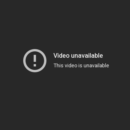
|
unboxing
&