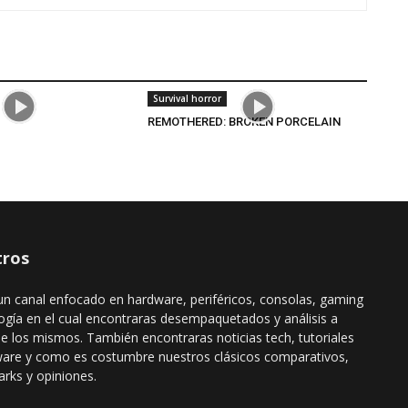
Survival horror
REMOTHERED: BROKEN PORCELAIN
ros
n canal enfocado en hardware, periféricos, consolas, gaming
ogía en el cual encontraras desempaquetados y análisis a
de los mismos. También encontraras noticias tech, tutoriales
ware y como es costumbre nuestros clásicos comparativos,
rks y opiniones.