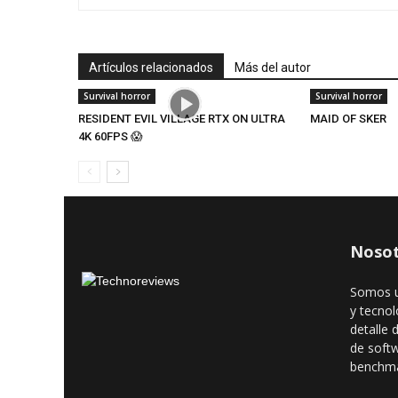
Artículos relacionados
Más del autor
Survival horror
Survival horror
RESIDENT EVIL VILLAGE RTX ON ULTRA
MAID OF SKER
4K 60FPS 😱
Nosot
Somos u
y tecnol
detalle 
de soft
benchma