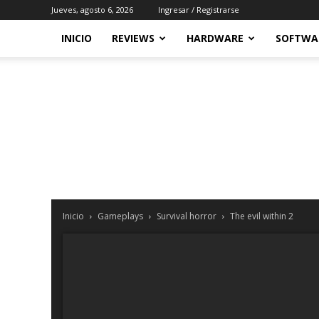
Jueves, agosto 6, 2026
Ingresar / Registrarse
INICIO
REVIEWS
HARDWARE
SOFTWA
Inicio
Gameplays
Survival horror
The evil within 2