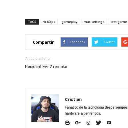
TAGS
4k 60fps
gameplay
max settings
test game
Compartir
Facebook
Twitter
Artículo anterior
Resident Evil 2 remake
Cristian
Fanático de la tecnología desde tiempo
hardware & periféricos.