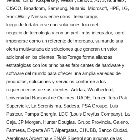
Veritas, Citrix, Kaspersky, Veeam, Lenovo, AWS, Acunetix,
CISCO, Broadcom, Samsung, Nutanix, Microsoft, HPE, LG,
SonicWall y Nessus entre otros. TelexTorage,
luego de fortalecerse con soluciones foco del
negocio de tecnología y con un perfil más integrador, logró
imponerse como un referente del mercado, sumando una
oferta multivariada de soluciones que generan un valor
adicional en los clientes. TelexTorage forma alianzas
estratégicas con los principales fabricantes de hardware y
software del mundo para ofrecer una amplia variedad de
productos, soluciones y servicios conforme a los
requerimientos de sus clientes. Adidas, Weatherford,
Universidad Nacional de Quilmes, UADE, Turner, Tetra Pak,
Supervielle, La Serenísima, Sadesa, PSA Groupe, Luis
Pasteur, Pampa Energía, LDC (Louis Dreyfus Company), La
Caja, JP Morgan, Hunter Douglas, Grupo Provincia, Galeno,
Farmesa, Experta ART, Alpargatas, CHUBB, Banco Ciudad,
Aerolíneas Argentina y ENAP Sipetrol son algunas de las