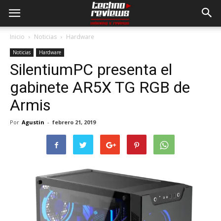
Inicio
Noticias
Hardware
Noticias
Hardware
SilentiumPC presenta el
gabinete AR5X TG RGB de
Armis
Por
Agustin
-
febrero 21, 2019