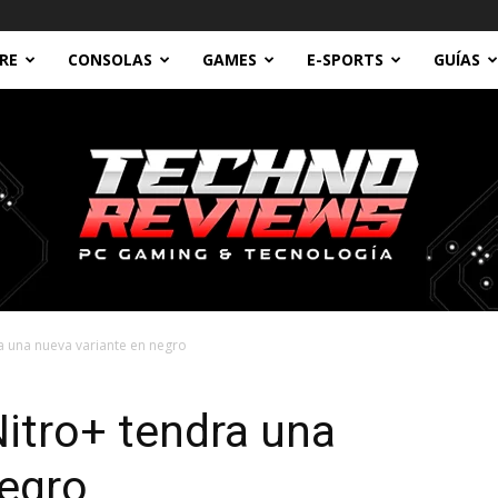
RE
CONSOLAS
GAMES
E-SPORTS
GUÍAS
a una nueva variante en negro
Technoreviews
itro+ tendra una
negro