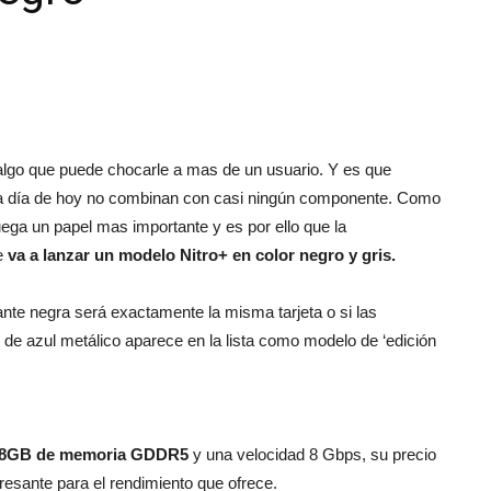
|
es algo que puede chocarle a mas de un usuario. Y es que
es a día de hoy no combinan con casi ningún componente. Como
uega un papel mas importante y es por ello que la
unboxing
ue
va a lanzar un modelo Nitro+ en color negro y gris.
iante negra será exactamente la misma tarjeta o si las
 de azul metálico aparece en la lista como modelo de ‘edición
&
8GB de memoria
GDDR5
y una velocidad 8 Gbps, su precio
eresante para el rendimiento que ofrece.