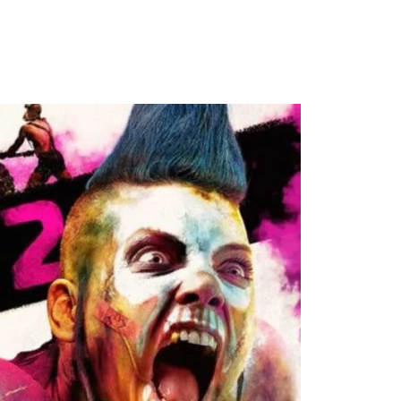
|
unboxing
&