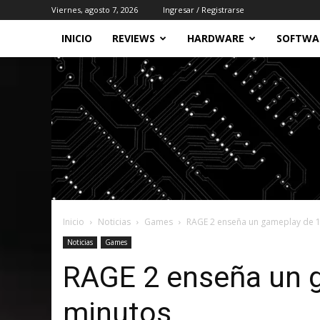
Viernes, agosto 7, 2026
Ingresar / Registrarse
INICIO
REVIEWS
HARDWARE
SOFTWA
Inicio
Noticias
Games
RAGE 2 enseña un gameplay de 
Noticias
Games
RAGE 2 enseña un 
minutos