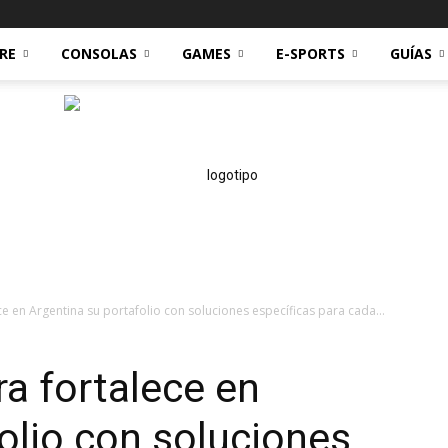
RE
CONSOLAS
GAMES
E-SPORTS
GUÍAS
ce en Argentina su portafolio con soluciones específicas para cada...
Technoreviews
ra fortalece en
olio con soluciones