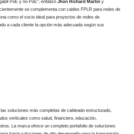
gabit PoE y no PoE”, enfatizó
Jhon Richard Martin
y
ecientemente se complementa con cables FPLR para redes de
iona como el socio ideal para proyectos de redes de
ndo a cada cliente la opción más adecuada según sus
e las soluciones más completas de cableado estructurado,
dos verticales como salud, financiero, educación,
otros. La marca ofrece un completo portafolio de soluciones
efonía hasta soluciones de alto desempeño para la transmisión