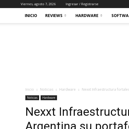
Viernes, agosto 7, 2026
Ingresar / Registrarse
INICIO
REVIEWS
HARDWARE
SOFTWA
Inicio
Noticias
Hardware
Nexxt Infraestructura fortale
Noticias
Hardware
Nexxt Infraestructu
Argentina su portaf