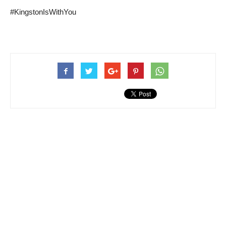
#KingstonIsWithYou