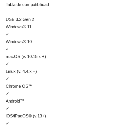
Tabla de compatibilidad
USB 3.2 Gen 2
Windows® 11
✓
Windows® 10
✓
macOS (v. 10.15.x +)
✓
Linux (v. 4.4.x +)
✓
Chrome OS™
✓
Android™
✓
iOS/iPadOS® (v.13+)
✓