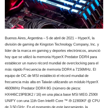
Buenos Aires, Argentina – 5 de abril de 2021 – HyperX, la
división de gaming de Kingston Technology Company, Inc. y
líder de la marca en gaming y deportes electrónicos, anunció
hoy que se utilizó la memoria HyperX Predator DDR4 para
establecer un nuevo récord mundial de overclocking para el
más rápido Frecuencia de memoria DDR4 a 7156MHz. El
equipo de OC de MSI estableció el récord mundial de
frecuencia más alta en Taiwán utilizando un módulo HyperX
4600MHz Predator DDR4 8G (número de pieza:
HX446C19PB3K2 / 16) en una placa base MSI MEG Z590I
UNIFY con una 11th Gen Intel® Core ™ i9-11900KF @ CPU
de 3,50 GHz. En el momento de este lanzamiento, la