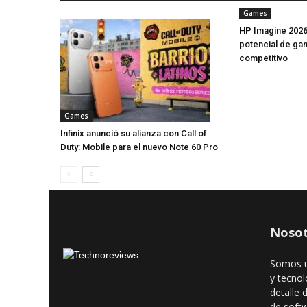
Games
HP Imagine 2026
potencial de ga
competitivo
Games
Infinix anunció su alianza con Call of
Duty: Mobile para el nuevo Note 60 Pro
Nosot
Somos u
y tecnol
detalle 
de soft