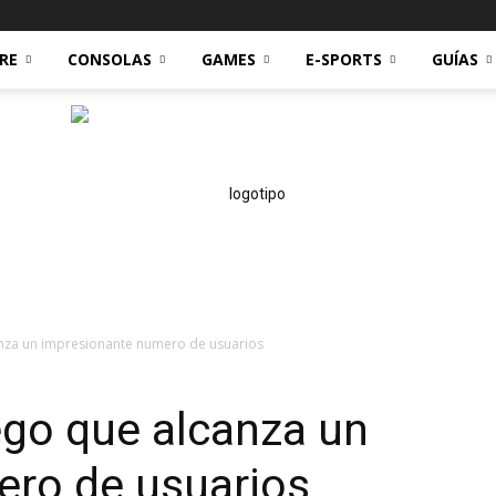
RE
CONSOLAS
GAMES
E-SPORTS
GUÍAS
canza un impresionante numero de usuarios
Technoreviews
uego que alcanza un
ro de usuarios