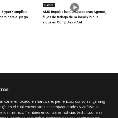
Games
: HyperX amplía el
AMD impulsa las Computadoras Agente,
mers para el juego
flujos de trabajo de IA local y lo que
sigue en Computex y AAI
ros
n canal enfocado en hardware, periféricos, consolas, gaming
ogía en el cual encontraras desempaquetados y análisis a
de los mismos. También encontraras noticias tech, tutoriales
ware y como es costumbre nuestros clásicos comparativos,