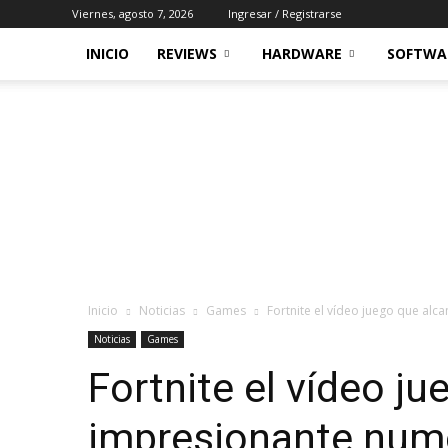
Viernes, agosto 7, 2026
Ingresar / Registrarse
INICIO
REVIEWS
HARDWARE
SOFTWA
Inicio
Noticias
Games
Fortnite el vídeo juego que al
Noticias
Games
Fortnite el vídeo j
impresionante nume