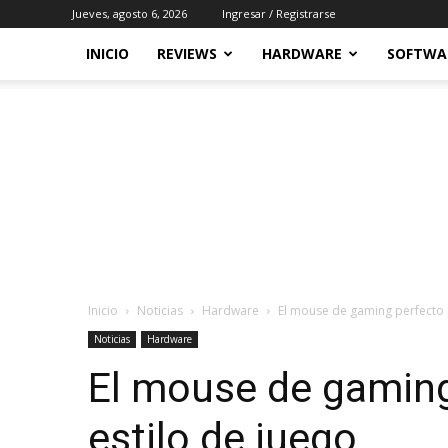
Jueves, agosto 6, 2026
Ingresar / Registrarse
INICIO
REVIEWS
HARDWARE
SOFTWA
Inicio
Noticias
Hardware
El mouse de gaming perfecto 
Noticias
Hardware
El mouse de gaming
estilo de juego