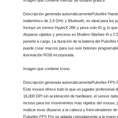
Imagen que contiene Interfaz de usuario gráfica
Descripción generada automáticamentePulsefire Haste
inalámbrico de 2,4 GHz y Bluetooth, es ideal para los ju
Incluye un sensor HyperX 26K y pesa solo 61 g, lo que 
disparos rápidos y precisos en Modern Warfare III o C
ponerlo a cargo. La duración de la batería del Pulsefir
puede crear macros para sus seis botones programables
iluminación RGB incorporada.
Imagen que contiene Icono
Descripción generada automáticamentePulsefire FPS Pro
Este mouse ofrece todo lo que un jugador profesional 
16,000 DPI sin aceleración de hardware, el sensor ópti
incluso para los movimientos más rápidos del mouse, p
realizar esos disparos a la cabeza y francotiradores d
Pulsefire FPS Pro se adapta cómodamente a la mano e 