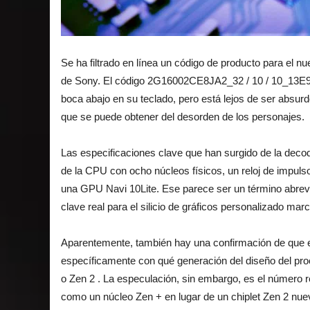
Se ha filtrado en línea un código de producto para el n
de Sony. El código 2G16002CE8JA2_32 / 10 / 10_13E9
boca abajo en su teclado, pero está lejos de ser absur
que se puede obtener del desorden de los personajes.
Las especificaciones clave que han surgido de la dec
de la CPU con ocho núcleos físicos, un reloj de impul
una GPU
Navi
10Lite. Ese parece ser un término abrev
clave real para el silicio de gráficos personalizado mar
Aparentemente, también hay una confirmación de que e
específicamente con qué generación del diseño del pr
o
Zen 2
. La especulación, sin embargo, es el número r
como un núcleo Zen + en lugar de un chiplet Zen 2 nuevo