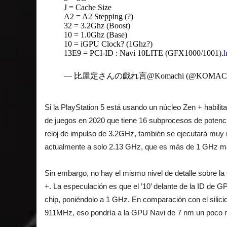
J = Cache Size
A2 = A2 Stepping (?)
32 = 3.2Ghz (Boost)
10 = 1.0Ghz (Base)
10 = iGPU Clock? (1Ghz?)
13E9 = PCI-ID : Navi 10LITE (GFX1000/1001).
— 比屋定さんの戯れ言@Komachi (@KOMACH
Si la PlayStation 5 está usando un núcleo Zen + habili
de juegos en 2020 que tiene 16 subprocesos de potenci
reloj de impulso de 3.2GHz, también se ejecutará muy 
actualmente a solo 2.13 GHz, que es más de 1 GHz más
Sin embargo, no hay el mismo nivel de detalle sobre la
+. La especulación es que el ’10’ delante de la ID de GP
chip, poniéndolo a 1 GHz. En comparación con el silici
911MHz, eso pondría a la GPU Navi de 7 nm un poco m