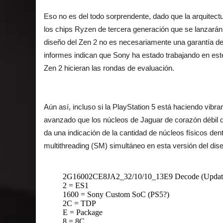
Eso no es del todo sorprendente, dado que la arquitect
los chips Ryzen de tercera generación que se lanzarán a
diseño del Zen 2 no es necesariamente una garantía de
informes indican que Sony ha estado trabajando en est
Zen 2 hicieran las rondas de evaluación.
Aún así, incluso si la PlayStation 5 está haciendo vib
avanzado que los núcleos de Jaguar de corazón débil q
da una indicación de la cantidad de núcleos físicos dent
multithreading (SM) simultáneo en esta versión del dis
2G16002CE8JA2_32/10/10_13E9 Decode (Updat
2 = ES1
1600 = Sony Custom SoC (PS5?)
2C = TDP
E = Package
8 = 8C