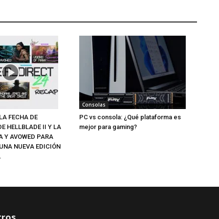
Consolas
LA FECHA DE
PC vs consola: ¿Qué plataforma es
 HELLBLADE II Y LA
mejor para gaming?
A Y AVOWED PARA
 UNA NUEVA EDICIÓN
.
ros