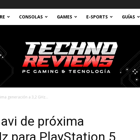
RE
CONSOLAS
GAMES
E-SPORTS
GUÍAS
ima generación a 3,2 GHz...
Technoreviews
Navi de próxima
z para PlayStation 5