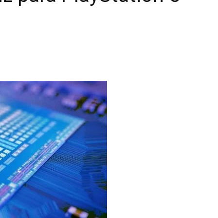
|
unboxing
&