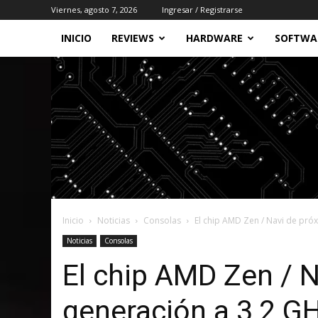
Viernes, agosto 7, 2026
Ingresar / Registrarse
INICIO
REVIEWS
HARDWARE
SOFTWA
Inicio
Noticias
Consolas
El chip AMD Zen / Navi de próx
Noticias
Consolas
El chip AMD Zen / 
generación a 3,2 GH