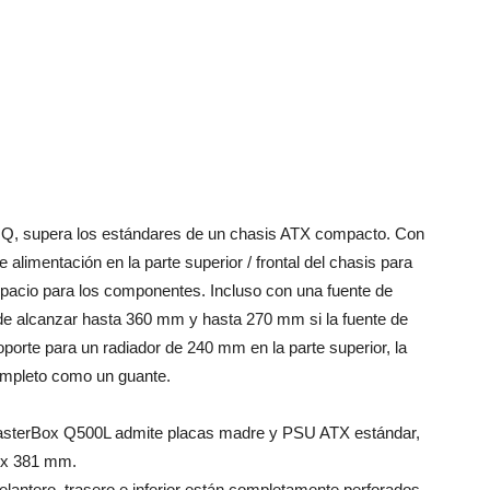
ie Q, supera los estándares de un chasis ATX compacto. Con
e alimentación en la parte superior / frontal del chasis para
pacio para los componentes. Incluso con una fuente de
uede alcanzar hasta 360 mm y hasta 270 mm si la fuente de
orte para un radiador de 240 mm en la parte superior, la
mpleto como un guante.
asterBox Q500L admite placas madre y PSU ATX estándar,
6 x 381 mm.
elantero, trasero e inferior están completamente perforados