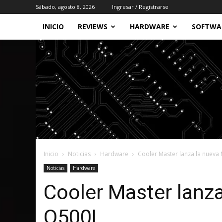
Sábado, agosto 8, 2026
Ingresar / Registrarse
INICIO
REVIEWS
HARDWARE
SOFTWA
Inicio
Noticias
Hardware
Cooler Master lanza la nuev
Noticias
Hardware
Cooler Master lanz
Q500L