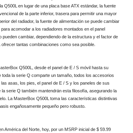
 la Q500L en lugar de una placa base ATX estándar, la fuente
ncional de la parte inferior, trasera para permitir una mayor
superior del radiador, la fuente de alimentación se puede cambiar
tal para acomodar a los radiadores montados en el panel
o pueden cambiar, dependiendo de la estructura y el factor de
 ofrecer tantas combinaciones como sea posible.
MasterBox Q500L, desde el panel de E / S móvil hasta su
ue toda la serie Q comparte un tamaño, todos los accesorios
las asas, los pies, el panel de E / S y los paneles de sus
la serie Q también mantendrán esta filosofía, asegurando la
delo. La MasterBox Q500L toma las características distintivas
n chasis engañosamente pequeño pero robusto.
n América del Norte, hoy, por un MSRP inicial de $ 59.99