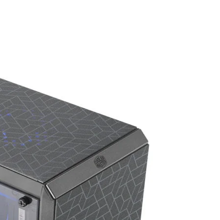
|
unboxing
&