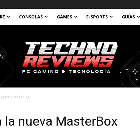
RE
CONSOLAS
GAMES
E-SPORTS
GUÍAS
a MasterBox Q500L
Technoreviews
a la nueva MasterBox