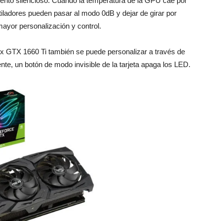
iento silencioso. Cuando la temperatura de la GPU cae por
tiladores pueden pasar al modo 0dB y dejar de girar por
ayor personalización y control.
trix GTX 1660 Ti también se puede personalizar a través de
ente, un botón de modo invisible de la tarjeta apaga los LED.