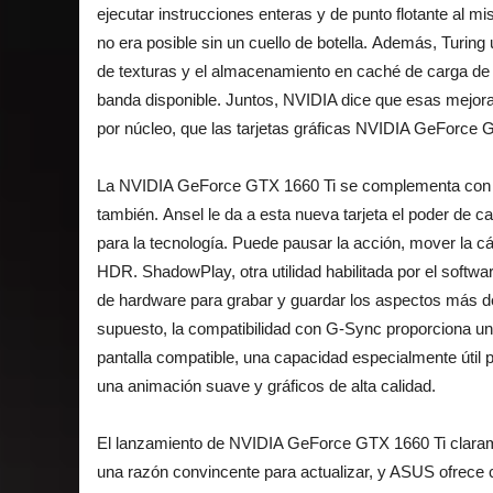
ejecutar instrucciones enteras y de punto flotante al m
no era posible sin un cuello de botella. Además, Turin
de texturas y el almacenamiento en caché de carga de m
banda disponible. Juntos, NVIDIA dice que esas mejor
por núcleo, que las tarjetas gráficas NVIDIA GeForce G
La NVIDIA GeForce GTX 1660 Ti se complementa con u
también. Ansel le da a esta nueva tarjeta el poder de c
para la tecnología. Puede pausar la acción, mover la cá
HDR. ShadowPlay, otra utilidad habilitada por el soft
de hardware para grabar y guardar los aspectos más des
supuesto, la compatibilidad con G-Sync proporciona u
pantalla compatible, una capacidad especialmente útil 
una animación suave y gráficos de alta calidad.
El lanzamiento de NVIDIA GeForce GTX 1660 Ti claramen
una razón convincente para actualizar, y ASUS ofrece 