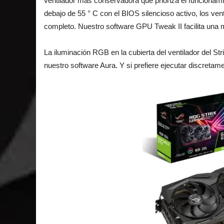
ventilador más conservadora que prioriza el funcionam
debajo de 55 ° C con el BIOS silencioso activo, los ven
completo. Nuestro software GPU Tweak II facilita una m
La iluminación RGB en la cubierta del ventilador del S
nuestro software Aura. Y si prefiere ejecutar discretam