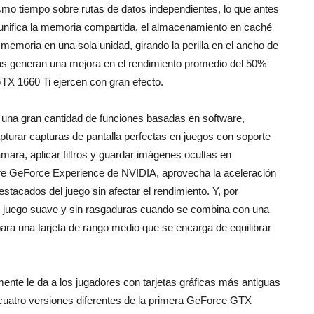
ismo tiempo sobre rutas de datos independientes, lo que antes
g unifica la memoria compartida, el almacenamiento en caché
emoria en una sola unidad, girando la perilla en el ancho de
as generan una mejora en el rendimiento promedio del 50%
TX 1660 Ti ejercen con gran efecto.
na gran cantidad de funciones basadas en software,
apturar capturas de pantalla perfectas en juegos con soporte
mara, aplicar filtros y guardar imágenes ocultas en
ware GeForce Experience de NVIDIA, aprovecha la aceleración
tacados del juego sin afectar el rendimiento. Y, por
n juego suave y sin rasgaduras cuando se combina con una
para una tarjeta de rango medio que se encarga de equilibrar
te le da a los jugadores con tarjetas gráficas más antiguas
cuatro versiones diferentes de la primera GeForce GTX