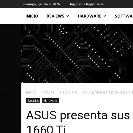
Domingo, agosto 9, 2026
Ingresar / Registrarse
INICIO
REVIEWS
HARDWARE
SOFTWA
Inicio
Noticias
Hardware
ASUS presenta sus tarjetas gr
Noticias
Hardware
ASUS presenta sus 
1660 Ti