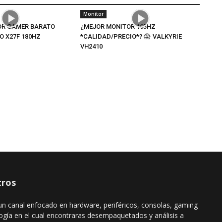
Monitor
OR GAMER BARATO
¿MEJOR MONITOR 165HZ
RO X27F 180HZ
*CALIDAD/PRECIO*? 😱 VALKYRIE
VH2410
ros
n canal enfocado en hardware, periféricos, consolas, gaming
ogía en el cual encontraras desempaquetados y análisis a