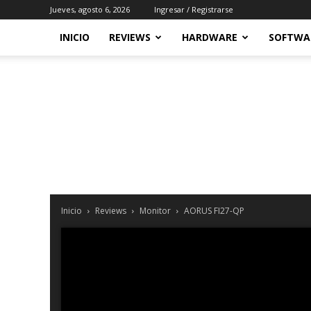
Jueves, agosto 6, 2026
Ingresar / Registrarse
INICIO
REVIEWS
HARDWARE
SOFTWA
Inicio
Reviews
Monitor
AORUS FI27-QP